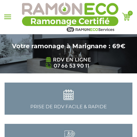
0

Votre ramonage à Marignane : 69€
PRISE DE RDV FACILE & RAPIDE