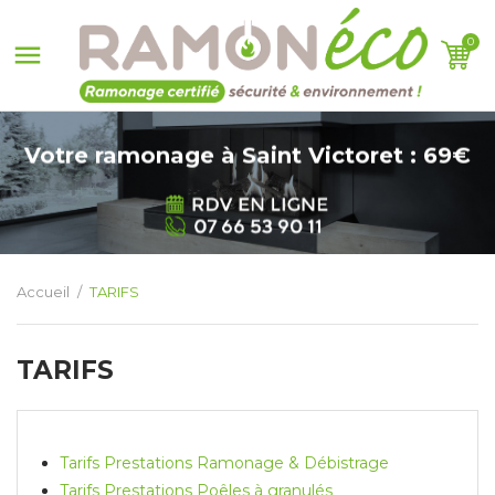
0

Votre ramonage à Saint Victoret : 69€
Accueil
TARIFS
TARIFS
Tarifs Prestations Ramonage & Débistrage
Tarifs Prestations Poêles à granulés